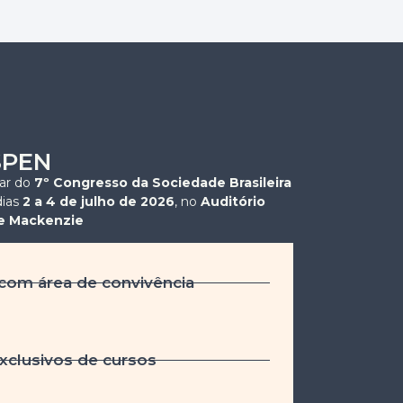
SPEN
par do
7º Congresso da Sociedade Brasileira
dias
2 a 4 de julho de 2026
, no
Auditório
e Mackenzie
 com área de convivência
clusivos de cursos