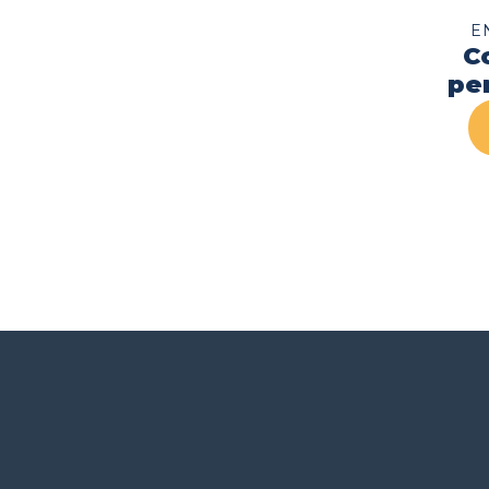
E
C
pe