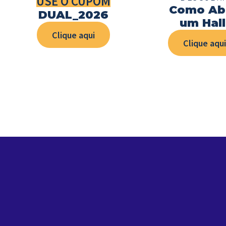
USE O CUPOM
Como Abr
DUAL_2026
um Hall
Clique aqui
Clique aqui