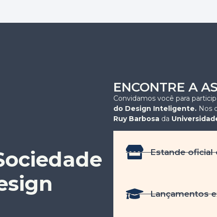
ENCONTRE A A
Convidamos você para partici
do Design Inteligente.
Nos 
Ruy Barbosa
da
Universidad
Sociedade
Estande oficial
Design
Lançamentos ex